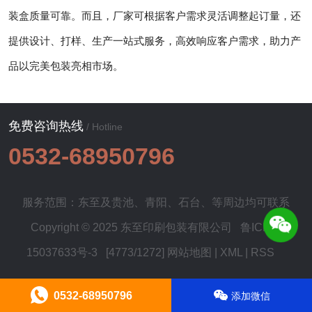
装盒质量可靠。而且，厂家可根据客户需求灵活调整起订量，还
提供设计、打样、生产一站式服务，高效响应客户需求，助力产
品以完美包装亮相市场。
免费咨询热线
/ Hotline
0532-68950796
服务范围：东至及
贵池
、
青阳
、
石台
、等周边均可联系
Copyright © 2025 东至印刷包装有限公司
鲁ICP备
15037633号-3
[4773/1272]
网站地图
|
XML
|
RSS
0532-68950796
添加微信