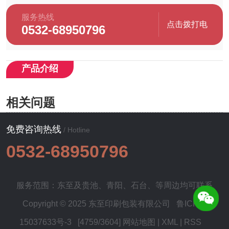
服务热线
点击拨打电
0532-68950796
话
产品介绍
相关问题
免费咨询热线
/ Hotline
0532-68950796
服务范围：东至及
贵池
、
青阳
、
石台
、等周边均可联系
Copyright © 2025 东至印刷包装有限公司
鲁ICP备
15037633号-3
[4759/3604]
网站地图
|
XML
|
RSS