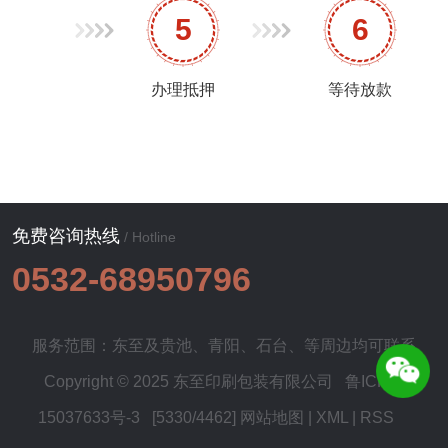
5
6
办理抵押
等待放款
免费咨询热线
/ Hotline
0532-68950796
服务范围：东至及
贵池
、
青阳
、
石台
、等周边均可联系
Copyright © 2025 东至印刷包装有限公司
鲁ICP备
15037633号-3
[5330/4462]
网站地图
|
XML
|
RSS